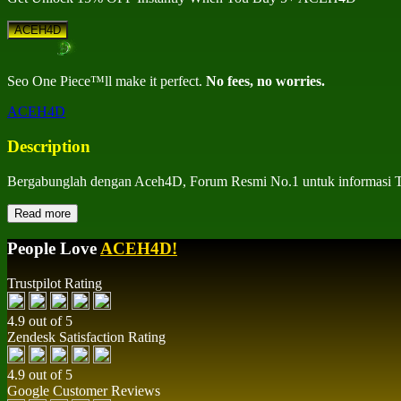
ACEH4D
Seo One Piece™ll make it perfect.
No fees, no worries.
ACEH4D
Description
Bergabunglah dengan Aceh4D, Forum Resmi No.1 untuk informasi Togel 
Read more
People Love
ACEH4D!
Trustpilot Rating
4.9 out of 5
Zendesk Satisfaction Rating
4.9 out of 5
Google Customer Reviews