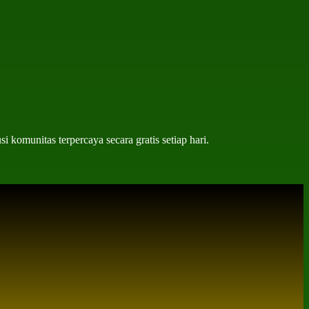
komunitas terpercaya secara gratis setiap hari.